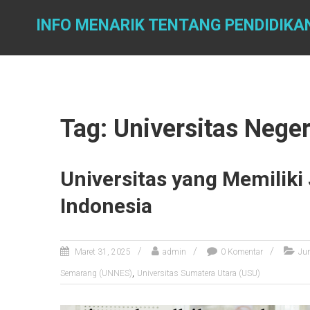
Skip
to
INFO MENARIK TENTANG PENDIDIKA
content
Tag: Universitas Neg
Universitas yang Memiliki
Indonesia
Maret 31, 2025
admin
0 Komentar
Ju
,
Semarang (UNNES)
Universitas Sumatera Utara (USU)