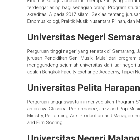
Etnomusikologi. Jurusan ini merupakan yang pertam
terdengar asing bagi sebagian orang. Program studi 
akreditasi A pada 2017 silam. Sekilas tentang jurus
Etnomusikologi, Praktik Musik Nusantara Pilihan, dan Mu
Universitas Negeri Semar
Perguruan tinggi negeri yang terletak di Semarang,
jurusan Pendidikan Seni Musik. Mulai dari program s
menggandeng sejumlah universitas dari luar negeri u
adalah Bangkok Faculty Exchange Academy, Taipei Nati
Universitas Pelita Harapa
Perguruan tinggi swasta ini menyediakan Program S1
antaranya Classical Performance, Jazz and Pop Musi
Ministry, Performing Arts Production and Manageme
and Film Scoring.
Universitas Negeri Malan