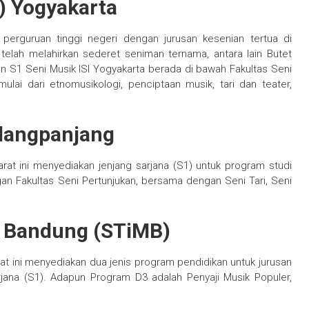
I) Yogyakarta
n perguruan tinggi negeri dengan jurusan kesenian tertua di
 telah melahirkan sederet seniman ternama, antara lain Butet
an S1 Seni Musik ISI Yogyakarta berada di bawah Fakultas Seni
ulai dari etnomusikologi, penciptaan musik, tari dan teater,
adangpanjang
at ini menyediakan jenjang sarjana (S1) untuk program studi
an Fakultas Seni Pertunjukan, bersama dengan Seni Tari, Seni
k Bandung (STiMB)
at ini menyediakan dua jenis program pendidikan untuk jurusan
arjana (S1). Adapun Program D3 adalah Penyaji Musik Populer,