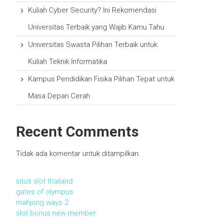
Kuliah Cyber Security? Ini Rekomendasi
Universitas Terbaik yang Wajib Kamu Tahu
Universitas Swasta Pilihan Terbaik untuk
Kuliah Teknik Informatika
Kampus Pendidikan Fisika Pilihan Tepat untuk
Masa Depan Cerah
Recent Comments
Tidak ada komentar untuk ditampilkan.
situs slot thailand
gates of olympus
mahjong ways 2
slot bonus new member