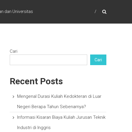
an dan Universitas
Cari
Cari
Recent Posts
Mengenal Durasi Kuliah Kedokteran di Luar
Negeri Berapa Tahun Sebenarnya?
Informasi Kisaran Biaya Kuliah Jurusan Teknik
Industri di Inggris