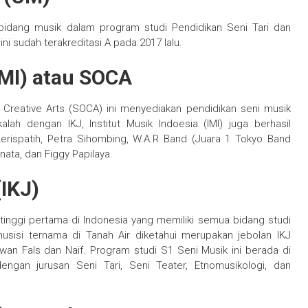
 bidang musik dalam program studi Pendidikan Seni Tari dan
ni sudah terakreditasi A pada 2017 lalu.
IMI) atau SOCA
Creative Arts (SOCA) ini menyediakan pendidikan seni musik
lah dengan IKJ, Institut Musik Indoesia (IMI) juga berhasil
Kerispatih, Petra Sihombing, W.A.R Band (Juara 1 Tokyo Band
nata, dan Figgy Papilaya.
(IKJ)
 tinggi pertama di Indonesia yang memiliki semua bidang studi
musisi ternama di Tanah Air diketahui merupakan jebolan IKJ
Iwan Fals dan Naif. Program studi S1 Seni Musik ini berada di
ngan jurusan Seni Tari, Seni Teater, Etnomusikologi, dan