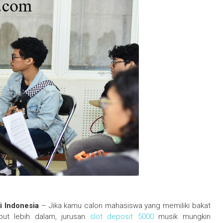
i Indonesia
– Jika kamu calon mahasiswa yang memiliki bakat
but lebih dalam, jurusan
slot deposit 5000
musik mungkin